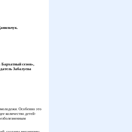
Данильчук.
« Бархатный сезон»,
едатель Забалуева
молодежи. Особенно это
щее количество детей-
 безболезненным
рий, созданы механизмы,