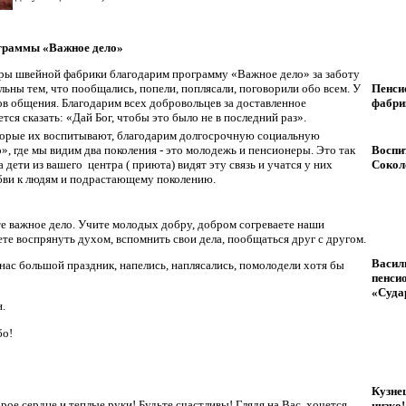
ограммы «Важное дело»
ы швейной фабрики благодарим программу «Важное дело» за заботу
льны тем, что пообщались, попели, поплясали, поговорили обо всем. У
Пенси
ов общения. Благодарим всех добровольцев за доставленное
фабри
тся сказать: «Дай Бог, чтобы это было не в последний раз».
оторые их воспитывают, благодарим долгосрочную социальную
, где мы видим два поколения - это молодежь и пенсионеры. Это так
Воспи
а дети из вашего центра ( приюта) видят эту связь и учатся у них
Сокол
юбви к людям и подрастающему поколению.
е важное дело. Учите молодых добру, добром согреваете наши
те воспрянуть духом, вспомнить свои дела, пообщаться друг с другом.
Васил
нас большой праздник, напелись, наплясались, помолодели хотя бы
пенси
«Суда
н.
бо!
Кузне
рое сердце и теплые руки! Будьте счастливы! Глядя на Вас, хочется
низко!