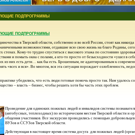
ВУЮЩИЕ ПОДПРОГРАММЫ
ВУЮЩИЕ ПОДПРОГРАММЫ
ночества в Тверской области, собственно и во всей России, стоят как никогда
раниченными возможностями, отдавшие всю свою жизнь на благо Родины, се
х стенах. Кому-то трудно спуститься с высокого этажа по состоянию здоровья,
рствами и помыть окна с полами, а кто-то просто от безысходности «ушел в се
гих из них есть дети… как бы есть. Брошенным, не адаптированным к современ
инять «всех и вся». Во многом, вся эта ситуация порождает озлобленность, нед
практике убедились, что есть люди готовые помочь просто так. Нам удалось со
ество – власть – бизнес, чтобы решить хотя бы часть этих проблем.
Проведение для одиноких пожилых людей и инвалидов системы познавател
(автобусных, теплоходных) по историческим местам Тверской области и о
общения участников. Все экскурсии проводились с помощью добровольцев 
ВУЗов и ССУЗов Тверской области.
Действующая в настоящее время система досуга для пожилых людей (орга