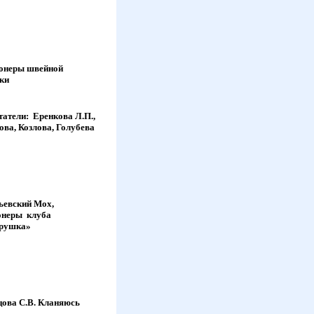
онеры швейной
ки
татели: Еренкова Л.П.,
ова, Козлова, Голубева
ьевский Мох,
онеры клуба
рушка»
цова С.В. Кланяюсь