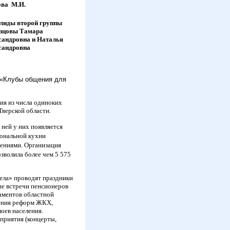
ва М.И.
лиды второй группы
зцовы Тамара
сандровна и Наталья
сандровна
 «Клубы общения для
ия из числа одиноких
Тверской области.
 ней у них
появляется
иональной кухни
ениями. Организация
зволила более чем 5 575
ела» проводят праздники
ые встречи пенсионеров
аментов областной
нения реформ ЖКХ,
оев населения.
приятия (концерты,