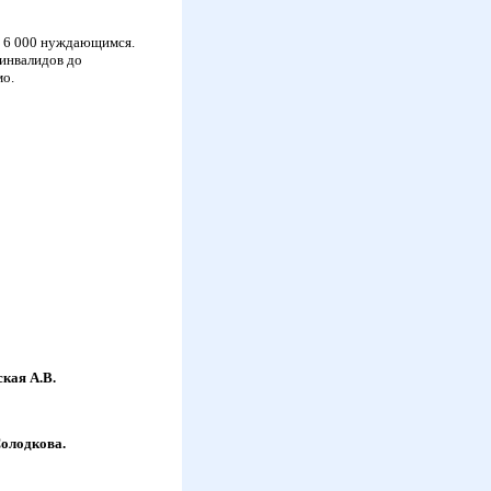
м 6 000 нуждающимся.
 инвалидов до
мо.
кая А.В.
Солодкова.