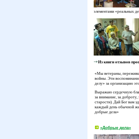
элементами «реальных дел
Из книги отзывов пр
«Мы ветераны, переживши
войны. Эти воспоминания
делу» за организацию эт
Выражаю сердечную благ
за внимание, за доброту
старости). Дай Бог вам з
каждый день обычной жиз
добрые дела»
«Добрые дела»