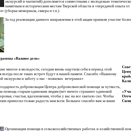
экскурсий и чаепитий) дополняется совместными с молодежью тематическ
памятным и историческим местам Тверской области и «передачей опыта от
» (уборка мемориала, сквера и т.п.).
За год реализации данного направления в этой акции приняли участие более
ограммы «Важное дело»
Сове
е многое в молодости, сегодня вновь ощутили себя в период этой
Цент
 всегда после таких встреч будут в нашей памяти. Спасибо «Важному
край»
ой экскурсии и заботу о нас - пожилых ветеранах»
Кали
одарность добровольцам Центра добровольческой помощи за чуткость,
, за помощь старым одиноким людям (нет ничего страшнее одинокой
«Уча
доровья, счастья, вдохновения, чтобы у вас на все хватало сил. Чтобы
Отеч
ни приносил только радость нам всем. Большое спасибо вам за ваши
Сили
Организация помощи в сельскохозяйственных работах и хозяйственной по