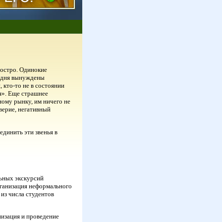
 остро. Одинокие
годня вынуждены
 кто-то не в состоянии
бя». Еще страшнее
ному рынку, им ничего не
оверие, негативный
единить эти звенья в
ьных экскурсий
рганизация неформального
из числа студентов
низация и проведение