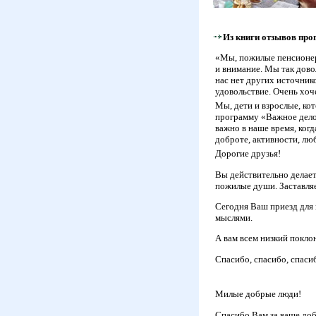
Из книги отзывов пр
«Мы, пожилые пенсионер
и внимание. Мы так дово
нас нет других источник
удовольствие. Очень хоче
Мы, дети и взрослые, к
программу «Важное дело»
важно в наше время, когд
доброте, активности, л
Дорогие друзья!
Вы действительно делает
пожилые души. Заставляе
Сегодня Ваш приезд для 
мыслями.
А вам всем низкий покло
Спасибо, спасибо, спаси
Милые добрые люди!
Спасибо Вам за ваше доб