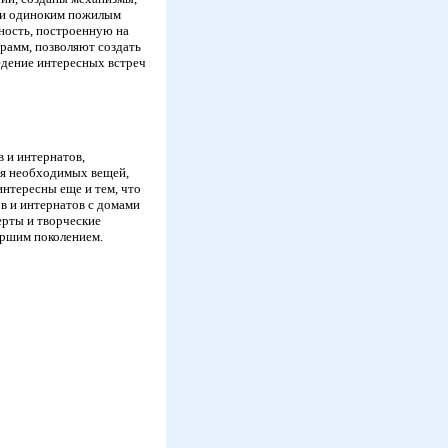
щи одиноким пожилым
ность, построенную на
рамм, позволяют создать
едение интересных встреч
 и интернатов,
ия необходимых вещей,
интересны еще и тем, что
ов и интернатов с домами
ерты и творческие
аршим поколением.