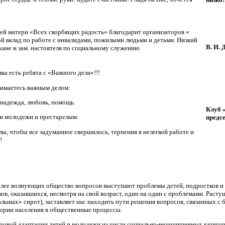
ей матери «Всех скорбящих радость» благодарит организаторов «
й вклад по работе с инвалидами, пожилыми людьми и детьми. Низкий
В. И. 
ожане и зам. настоятеля по социальному служению
вы есть ребята с «Важного дела»!!!
нимаетесь важным делом:
 надежда, любовь, помощь.
Клуб 
 и молодежи и престарелым.
предс
лы, чтобы все задуманное свершилось, терпения в нелегкой работе и
!
 волнующих общество вопросов выступают проблемы детей, подростков и 
ков, оказавшихся, несмотря на свой возраст, один на один с проблемами. Расту
альных» сирот), заставляет нас находить пути решения вопросов, связанных с
ории населения в общественные процессы.
удовой адаптации детей и молодежи из числа социально-незащищенных катего