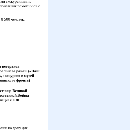
ими экскурсиями по
 поколения поколению» с
 8 500 человек.
т ветеранов
рального район. («Наш
, экскурсия в музей
нинского фронта)
стница Великой
ественной Войны
пецкая Е.Ф.
мощи на дому для