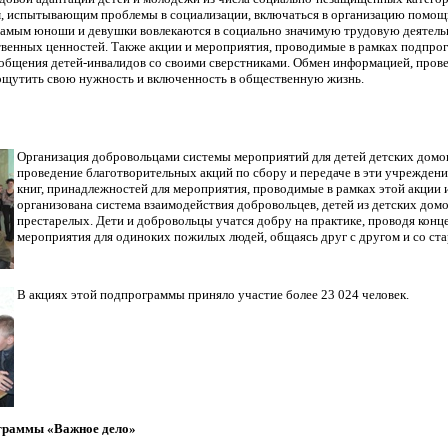
, испытывающим проблемы в социализации, включаться в организацию помо
самым юноши и девушки вовлекаются в социально значимую трудовую деятель
венных ценностей. Также акции и мероприятия, проводимые в рамках подпрог
 общения детей-инвалидов со своими сверстниками. Обмен информацией, пров
ощутить свою нужность и включенность в общественную жизнь.
Организация добровольцами системы мероприятий для детей детских домов
проведение благотворительных акций по сбору и передаче в эти учрежден
книг, принадлежностей для мероприятия, проводимые в рамках этой акции 
организована система взаимодействия добровольцев, детей из детских дом
престарелых. Дети и добровольцы учатся добру на практике, проводя конц
мероприятия для одиноких пожилых людей, общаясь друг с другом и со ст
В акциях этой подпрограммы приняло участие более 23 024 человек.
ограммы «Важное дело»