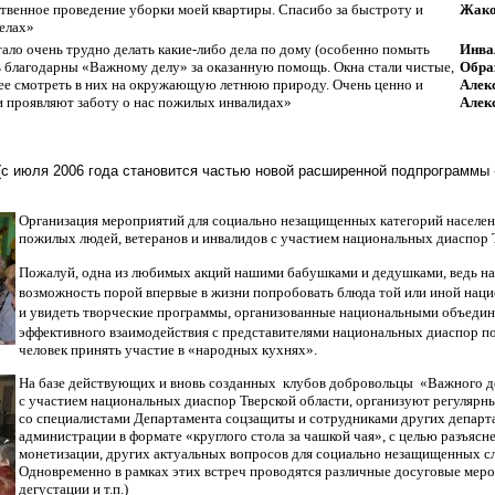
твенное проведение уборки моей квартиры. Спасибо за быстроту и
Жако
делах»
тало очень трудно делать какие-либо дела по дому (особенно помыть
Инва
ь благодарны «Важному делу» за оказанную помощь. Окна стали чистые,
Обра
елее смотреть в них на окружающую летнюю природу. Очень ценно и
Алек
и проявляют заботу о нас пожилых инвалидах»
Алек
с июля 2006 года становится частью новой расширенной подпрограммы
Организация мероприятий для социально незащищенных категорий населен
пожилых людей, ветеранов и инвалидов с участием национальных диаспор 
Пожалуй, одна из любимых акций нашими бабушками и дедушками, ведь на
возможность порой впервые в жизни попробовать блюда той или иной нац
и
увидеть творческие программы, организованные национальными объедин
эффективного взаимодействия с представителями национальных диаспор по
человек принять участие в «народных кухнях».
На базе действующих и вновь созданных клубов добровольцы «Важного д
с участием национальных диаспор Тверской области, организуют регулярн
со специалистами Департамента соцзащиты и сотрудниками других департ
администрации в формате «круглого стола за чашкой чая», с целью разъяс
монетизации, других актуальных вопросов для социально незащищенных сл
Одновременно в рамках этих встреч проводятся различные досуговые меро
дегустации и т.п.)