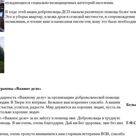
нуждающихся социально-незащищенных категорий населения.
В ходе этой акции добровольцы ДСП оказали различную помощь более че
Это и уборка квартир, и колка дров в сельской местности, и сопровождения
поликлиник, и чтение книг и написания писем тем, кому это было необходи
ограммы «Важное дело»
дарность «Важному делу» за организацию добровольческой помощи
дям. В Твери это впервые. Большое вам искреннее спасибо. А вашим
Бельс
счастья, успехов, радости. Мир держится на хороших людях, пусть на
 только хорошие люди»
ю «Важное дело» за их заботу и помощь мне. Добровольцы в трудную
мощь. Я им очень, очень благодарна. Дай им Бог здоровья, мне без них
Г.Ф.
ична, очень тронута вниманием к нам старикам ветеранам ВОВ, спасибо